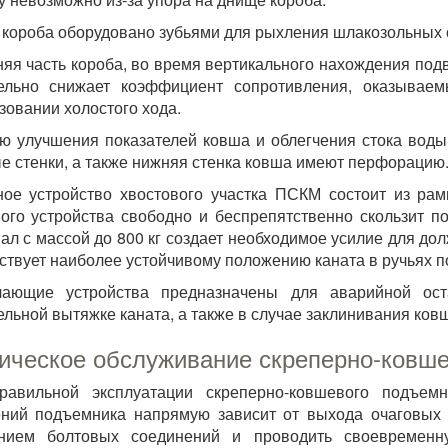
короба оборудовано зубьями для рыхления шлакозольных о
яя часть короба, во время вертикального нахождения под
тельно снижает коэффициент сопротивления, оказыва
зовании холостого хода.
ю улучшения показателей ковша и облегчения стока воды
е стенки, а также нижняя стенка ковша имеют перфорацию
ое устройство хвостового участка ПСКМ состоит из ра
ого устройства свободно и беспрепятственно скользит
ал с массой до 800 кг создает необходимое усилие для дол
ствует наиболее устойчивому положению каната в ручьях
чающие устройства предназначены для аварийной ос
ельной вытяжке каната, а также в случае заклинивания ковш
ическое обслуживание скреперно-ковш
равильной эксплуатации скреперно-ковшевого подъем
ний подъемника напрямую зависит от выхода очаговых 
янием болтовых соединений и проводить своевременн