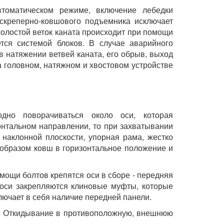
втоматическом режиме, включение лебедки
скреперно-ковшового подъемника исключает
холостой веток каната происходит при помощи
ется системой блоков. В случае аварийного
 натяжении ветвей каната, его обрыв, выход
а головном, натяжном и хвостовом устройстве
одно поворачиваться около оси, которая
онтальном направлении, то при захватывании
 наклонной плоскости, упорная рама, жестко
 образом ковш в горизонтальное положение и
омощи болтов крепятся оси в сборе - передняя
 оси закрепляются клиновые муфты, которые
лючает в себя наличие передней панели.
в. Откидывание в противоположную, внешнюю