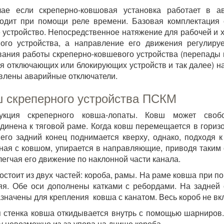
чае если скреперно-ковшовая установка работает в а
одит при помощи реле времени. Базовая комплектация 
 устройство. Непосредственное натяжение для рабочей и 
ого устройства, а направление его движения регулиру
ания работы скреперно-ковшевого устройства (перепады в
оя отключающих или блокирующих устройств и так далее) н
влены аварийные отключатели.
 скреперного устройства ПСКМ
рукция скреперного ковша-лопаты. Ковш может своб
динена к тяговой раме. Когда ковш перемещается в гориз
его задний конец поднимается кверху, однако, подходя к
ная с ковшом, упирается в направляющие, приводя таким
легчая его движение по наклонной части канала.
остоит из двух частей: короба, рамы. На раме ковша при п
яя. Обе оси дополнены катками с ребордами. На задней
значены для крепления ковша с канатом. Весь короб не вк
 стенка ковша откидывается внутрь с помощью шарниро
у невозможно из-за упора на днище короба.