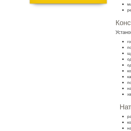
м
р
Конс
Устано
г
п
щ
о
о
к
ка
п
н
х
Натя
р
к
н