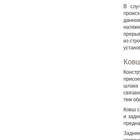
В слу
происх
данное
натяжн
прерыв
из стр
устано
Ковш
Конст
присое
шлака 
связан
тем об
Ковш с
и задн
предна
Задняя
сторон