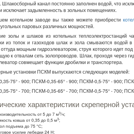
. Шлакосборный канал постоянно заполнен водой, что исклю
и исключает задымленность в зольных помещениях.
шем котельном заводе вы также можете приобрести
коте
 угольных паровых различных мощностей.
ие золы и шлаков из котельных теплоэлектростанций ч
ки из топок и газоходов шлак и зола смываются водой в
; оттуда мощным гидроэлеватором, струя которого идет под
щую к отвалам сеть золопроводов. Шлак, проходя через гид
леватор совмещает функции дробилки и транспортера.
рные установки ПСКМ выпускаются следующих моделей:
35-75° - 900; ПСКМ-0,35-65° - 900; ПСКМ-0,5-75° - 900; ПСКМ
35-75° - 700; ПСКМ-0,35-65° - 700; ПСКМ-0,5-75° - 700; ПСКМ
ические характеристики скреперной уст
3
роизводительность от 5 до 7 м
/ч;
3
мкость ковша от 0,35 до 0,5 м
;
гол подъема до 75 °С;
яговое усилие лебедки 24 Н;