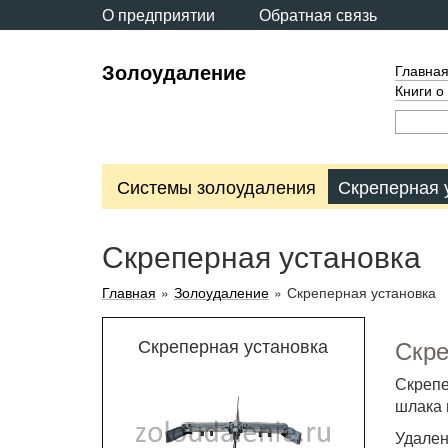
О предприятии
Обратная связь
Золоудаление
Главна
Книги о
Системы золоудаления
Скреперная 
Скреперная установка
Главная
»
Золоудаление
»
Скреперная установка
Скреперная установка
Скре
Скрепе
шлака 
Удале