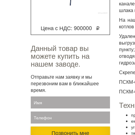
канале
шлака 
На на
котлов
Цена с НДС: 900000
q
Удален
выгруз
Данный товар вы
пункту
можете купить на
отводя
нашем заводе.
гидроэ
Скрепе
Отправьте нам заявку и мы
ПСКМ-0,
перезвоним вам в ближайшее
время.
ПСКМ-0,
Имя
Техн
п
Телефон
е
у
Позвонить мне
т