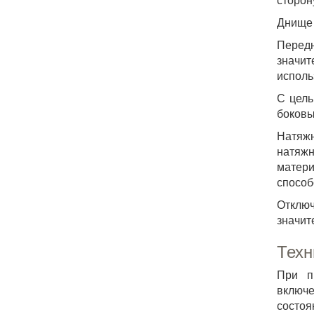
Днище 
Передн
значи
исполь
С цель
боковы
Натяжн
натяжн
матери
способ
Отклю
значит
Техн
При п
включе
состо