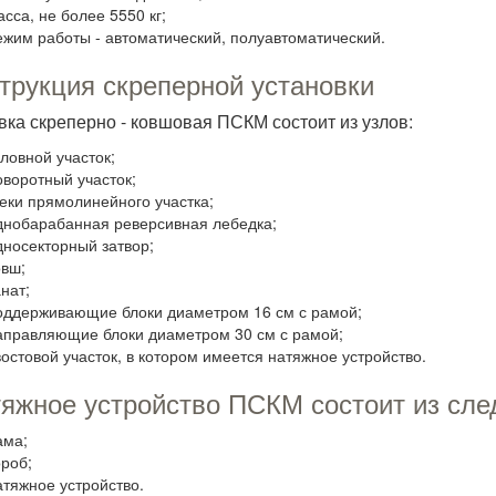
асса, не более 5550 кг;
ежим работы - автоматический, полуавтоматический.
трукция скреперной установки
вка скреперно - ковшовая ПСКМ состоит из узлов:
оловной участок;
оворотный участок;
еки прямолинейного участка;
днобарабанная реверсивная лебедка;
дносекторный затвор;
овш;
нат;
оддерживающие блоки диаметром 16 см с рамой;
аправляющие блоки диаметром 30 см с рамой;
востовой участок, в котором имеется натяжное устройство.
жное устройство ПСКМ состоит из сле
ама;
ороб;
атяжное устройство.