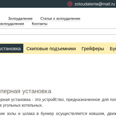
zoloudalenie@mail.ru
я
Золоудаление
Статьи о золоудалении
 золоудалении
Контакты
установка
Скиповые подъемники
Грейферы
Бу
перная установка
рная установка - это устрой̆ство, предназначенное для по
в угольных котельных.
ние золы и шлака в бункер осуществляется ковшом, дв