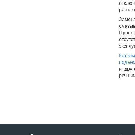
отключ
раз в 
Замена
смазыв
Провер
отсут
эксплу
Котель
подъе
и друг
речным