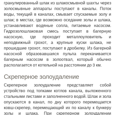
гранулированный шлак из шлакосмывной шахты через
золосмывные аппараты поступают в каналы. Поток
воды, текущий в каналах, смывает спускаемые золу и
шлак; в местах, где возможно оседание золы и шлака,
устанавливают водяные сопла, питаемые насосом.
Гидрозолошлаковая смесь поступает в багерную
насосную, где проходит металлоуловитель и
неподвижный грохот, а крупные куски шлака, не
прошедшие грохот, поступают в дробилку. Из багерной
насосной образовавшаяся пульпа перекачивается
багерным насосом в золоотвал, который обычно
располагается от котельной на расстоянии до 3 км.
Скреперное золоудаление
Скреперное золоудаление представляет собой
устройство под топками котлов канала, выложенного
стальными листами и заполненного водой. Шлак и зола
опускаются в канал, по дну которого перемещается
ковш-скрепер, перемещающий их по каналу к бункеру
золы и шлака. При скреперном золоудалении