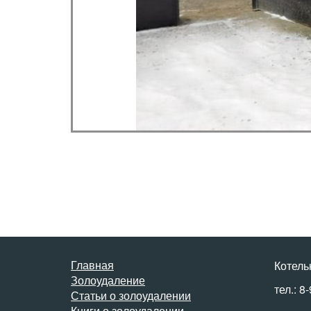
Главная
Котель
Золоудаление
тел.: 8
Статьи о золоудалении
Книги о золоудалении