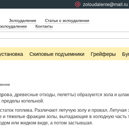
zoloudalenie@mail.ru
я
Золоудаление
Статьи о золоудалении
 золоудалении
Контакты
установка
Скиповые подъемники
Грейферы
Бу
ление
 дрова, древесные отходы, пелетты) образуются зола и шла
 пределы котельной.
таток топлива. Различают летучую золу и провал. Летучая
ые и тяжелые фракции золы, выпадающие в холодную часть т
ердом или жидком виде, а потом застывшая.