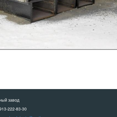
ный завод
-913-222-83-30