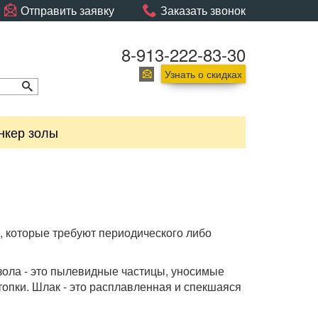
Отправить заявку
Заказать звонок
8-913-222-83-30
Узнать о скидках
нкер золы
к, которые требуют периодического либо
 зола - это пылевидные частицы, уносимые
опки. Шлак - это расплавленная и спекшаяся