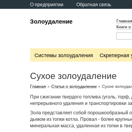
О предприятии
Обратная связь
Золоудаление
Главна
Книги о
Системы золоудаления
Скреперная 
Сухое золоудаление
Главная
»
Статьи о золоудалении
»
Сухое золоуда
При сжигании твердого топлива (уголь, торф,
непрерывного удаления и транспортировки за
Зола представляет собой порошкообразный ос
дымом из топки котла. Провал - более крупн
минеральная масса, удаленная из топки в тв