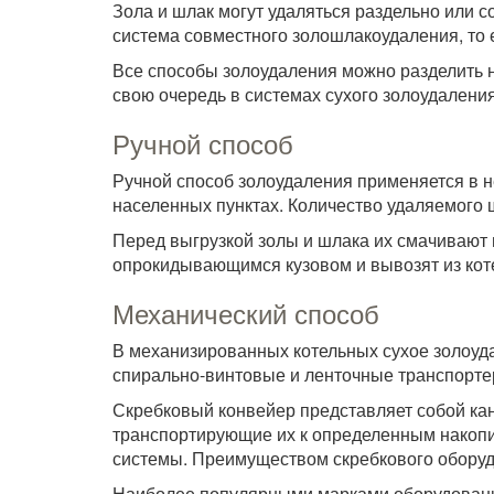
Зола и шлак могут удаляться раздельно или 
система совместного золошлакоудаления, то 
Все способы золоудаления можно разделить н
свою очередь в системах сухого золоудалени
Ручной способ
Ручной способ золоудаления применяется в н
населенных пунктах. Количество удаляемого 
Перед выгрузкой золы и шлака их смачивают 
опрокидывающимся кузовом и вывозят из коте
Механический способ
В механизированных котельных сухое золоуд
спирально-винтовые и ленточные транспортер
Скребковый конвейер представляет собой кан
транспортирующие их к определенным накопи
системы. Преимуществом скребкового оборуд
Наиболее популярными марками оборудовани