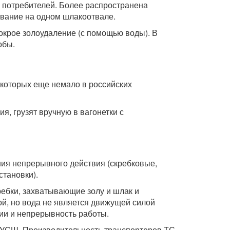
и потребителей. Более распространена
ование на одном шлакоотвале.
окрое золоудаление (с помощью воды). В
обы.
 которых еще немало в российских
, грузят вручную в вагонетки с
ия непрерывного действия (скребковые,
становки).
ребки, захватывающие золу и шлак и
й, но вода не является движущей силой
ии и непрерывность работы.
 УСШ. Производительность транспортеров ТС