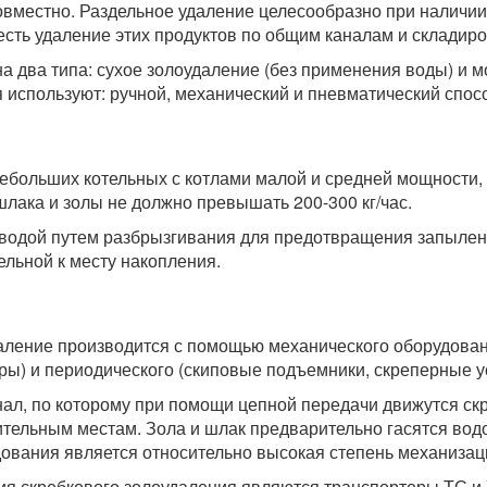
совместно. Раздельное удаление целесообразно при наличи
есть удаление этих продуктов по общим каналам и складир
а два типа: сухое золоудаление (без применения воды) и м
я используют: ручной, механический и пневматический спос
ебольших котельных с котлами малой и средней мощности,
шлака и золы не должно превышать 200-300 кг/час.
водой путем разбрызгивания для предотвращения запыления
льной к месту накопления.
аление производится с помощью механического оборудован
ы) и периодического (скиповые подъемники, скреперные у
ал, по которому при помощи цепной передачи движутся ск
тельным местам. Зола и шлак предварительно гасятся водо
ования является относительно высокая степень механизац
я скребкового золоудаления являются транспортеры ТС и