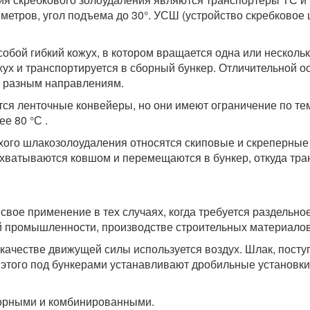
50 метров, угол подъема до 30°. УСШ (устройство скребково
обой гибкий кожух, в котором вращается одна или нескольк
ух и транспортируется в сборный бункер. Отличительной ос
по разным направлениям.
ся ленточные конвейеры, но они имеют ограничение по те
е 80 °С .
хого шлакозолоудаления относятся скиповые и скреперные 
ахватываются ковшом и перемещаются в бункер, откуда тра
вое применение в тех случаях, когда требуется раздельно
й промышленности, производстве строительных материалов 
качестве движущей силы используется воздух. Шлак, поступ
 этого под бункерами устанавливают дробильные установки
орными и комбинированными.