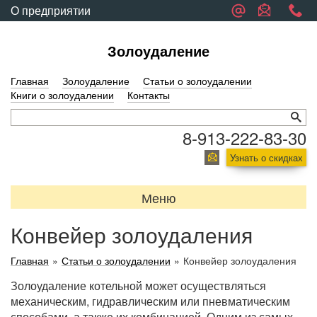
О предприятии
Обратная связь
Золоудаление
Главная
Золоудаление
Статьи о золоудалении
Книги о золоудалении
Контакты
8-913-222-83-30
Узнать о скидках
Меню
Конвейер золоудаления
Главная
»
Статьи о золоудалении
»
Конвейер золоудаления
Золоудаление котельной может осуществляться
механическим, гидравлическим или пневматическим
способами, а также их комбинацией. Одним из самых